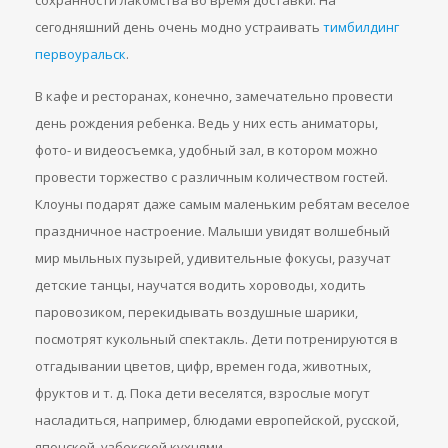
сохранности лакомства во время доставки. На
сегодняшний день очень модно устраивать
тимбилдинг
первоуральск
.
В кафе и ресторанах, конечно, замечательно провести
день рождения ребенка. Ведь у них есть аниматоры,
фото- и видеосъемка, удобный зал, в котором можно
провести торжество с различным количеством гостей.
Клоуны подарят даже самым маленьким ребятам веселое
праздничное настроение. Малыши увидят волшебный
мир мыльных пузырей, удивительные фокусы, разучат
детские танцы, научатся водить хороводы, ходить
паровозиком, перекидывать воздушные шарики,
посмотрят кукольный спектакль. Дети потренируются в
отгадывании цветов, цифр, времен года, животных,
фруктов и т. д. Пока дети веселятся, взрослые могут
насладиться, например, блюдами европейской, русской,
японской, узбекской кухнями.