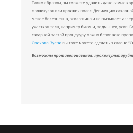
Таким образом, вы сможете удалить даже самые кор
фолликулов или вросших волос. Депиляцию сахарной
менее болезненна, экологична и не вызывает алле
участков тела, например бикини, подмышек, усов.
сахарной пастой процедуру можно безопасно прово
Орехово-Зуево
вы тоже можете сделать в салоне “С
Возможны противопоказания, проконсультируйте