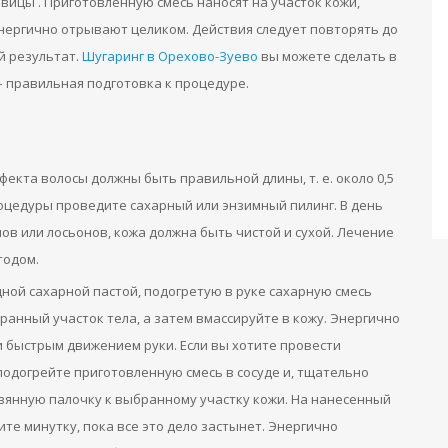
вицы . Приготовленную смесь наносят на участок кожи,
нергично отрывают целиком. Действия следует повторять до
й результат.
Шугаринг в Орехово-Зуево
вы можете сделать в
– правильная подготовка к процедуре.
екта волосы должны быть правильной длины, т. е. около 0,5
роцедуры проведите сахарный или энзимный пилинг. В день
ов или лосьонов, кожа должна быть чистой и сухой. Лечение
тодом.
дной сахарной пастой, подогретую в руке сахарную смесь
ранный участок тела, а затем вмассируйте в кожу. Энергично
и быстрым движением руки. Если вы хотите провести
подогрейте приготовленную смесь в сосуде и, тщательно
вянную палочку к выбранному участку кожи. На нанесенный
те минутку, пока все это дело застынет. Энергично