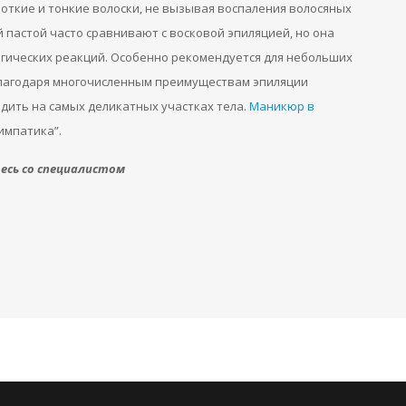
откие и тонкие волоски, не вызывая воспаления волосяных
 пастой часто сравнивают с восковой эпиляцией, но она
ргических реакций. Особенно рекомендуется для небольших
 Благодаря многочисленным преимуществам эпиляции
дить на самых деликатных участках тела.
Маникюр в
импатика”.
сь со специалистом