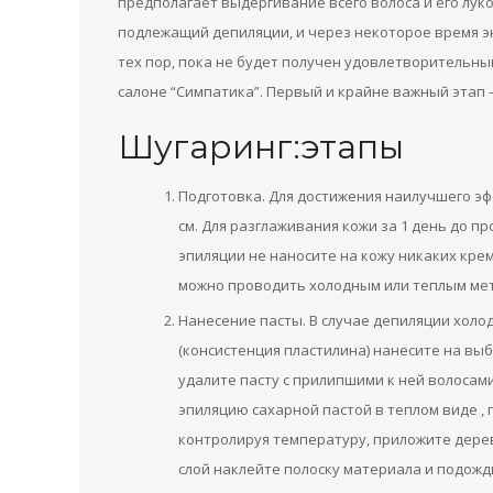
предполагает выдергивание всего волоса и его луко
подлежащий депиляции, и через некоторое время э
тех пор, пока не будет получен удовлетворительны
салоне “Симпатика”. Первый и крайне важный этап 
Шугаринг:этапы
Подготовка. Для достижения наилучшего эфф
см. Для разглаживания кожи за 1 день до п
эпиляции не наносите на кожу никаких крем
можно проводить холодным или теплым ме
Нанесение пасты. В случае депиляции холо
(консистенция пластилина) нанесите на выб
удалите пасту с прилипшими к ней волосам
эпиляцию сахарной пастой в теплом виде , 
контролируя температуру, приложите дере
слой наклейте полоску материала и подожди