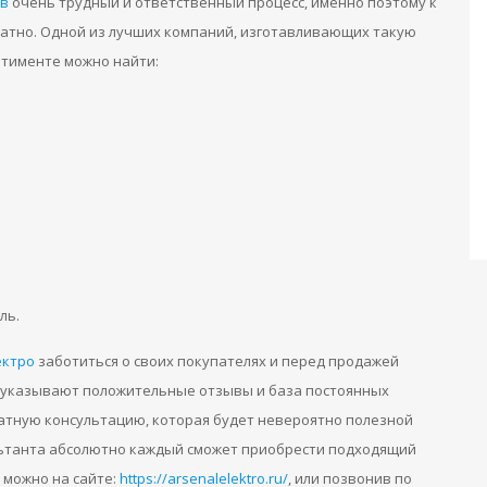
ов
очень трудный и ответственный процесс, именно поэтому к
атно. Одной из лучших компаний, изготавливающих такую
ртименте можно найти:
ль.
ектро
заботиться о своих покупателях и перед продажей
о указывают положительные отзывы и база постоянных
латную консультацию, которая будет невероятно полезной
льтанта абсолютно каждый сможет приобрести подходящий
 можно на сайте:
https://arsenalelektro.ru/
, или позвонив по