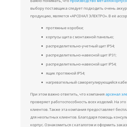
Важно понимать, что
производство металлокорпус
выбору поставщика следует подходить очень аккур
продукцию, является «АРСЕНАЛ ЭЛЕКТРО». В её ассо
протяжные коробки;
корпусы щита с монтажной панелью;
распределительно-учетный щит IP54;
распределительно-навесной щит IP31;
распределительно-навесной щит IP54;
ящик протяжной IP54;
нагревательный саморегулирующийся кабе
При этом важно ответить, что компания
арсенал эл
проверяет работоспособность всех изделий. На эт
клиентов. Также эта компания предоставляет бесп
для неопытных клиентов. Благодаря помощь консу
корпус. Ознакомиться с каталогом и оформить заказ