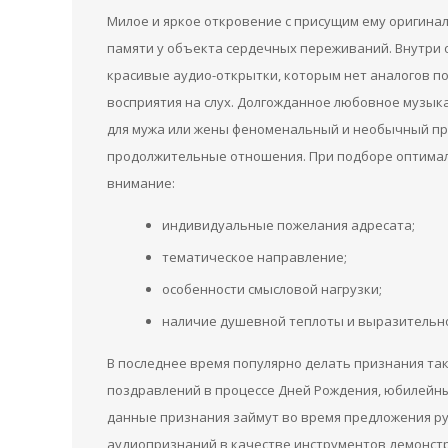
Милое и яркое откровение с присущим ему оригинал
памяти у объекта сердечных переживаний. Внутри
красивые аудио-открытки, которым нет аналогов п
восприятия на слух. Долгожданное любовное музыкал
для мужа или жены феноменальный и необычный пре
продолжительные отношения. При подборе оптимал
внимание:
индивидуальные пожелания адресата;
тематическое направление;
особенности смысловой нагрузки;
наличие душевной теплоты и выразительно
В последнее время популярно делать признания та
поздравлений в процессе Дней Рождения, юбилейны
данные признания займут во время предложения ру
аудиопризнаний в качестве инструментов демонстр