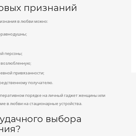
овых признаний
ризнания в любви можно:
неравнодушны;
ой персоны;
и возлюбленную;
евной привязанности;
редственному получателю.
перативном порядке на личный гаджет женщины или
ие в любви на стационарные устройства.
 удачного выбора
ния?