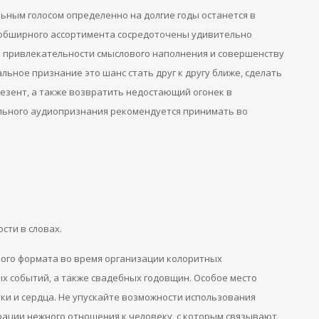
ьным голосом определенно на долгие годы останется в
 обширного ассортимента сосредоточены удивительно
о привлекательности смыслового наполнения и совершенству
ьное признание это шанс стать друг к другу ближе, сделать
зент, а также возвратить недостающий огонек в
ьного аудиопризнания рекомендуется принимать во
сти в словах.
кого формата во время организации колоритных
х событий, а также свадебных годовщин. Особое место
ки и сердца. Не упускайте возможности использования
ации нежного отношения к человеку, с которым связывают