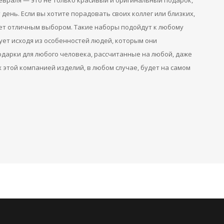
евраля — это не только красивый и оригинальный подарок,
 день. Если вы хотите порадовать своих коллег или близких,
ет отличным выбором. Такие наборы подойдут к любому
ует исходя из особенностей людей, которым они
одарки для любого человека, рассчитанные на любой, даже
этой компанией изделий, в любом случае, будет на самом