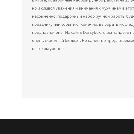
В итоге, подарочные наборы ручной работы на 23 ф
но и символ уважения и внимания к мужчинам в этот
несомненно, подарочный набор ручной работы буд
празднику или событию. Конечно, выбирать их след
предназначены. На сайте Darsybox.ru вы найдете п
очень скромный бюджет. Но качество предлагаемых 
высоком уровне.