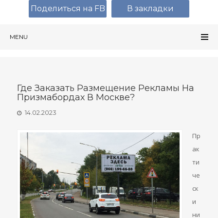
Поделиться на FB
В закладки
MENU
Где Заказать Размещение Рекламы На
Призмабордах В Москве?
14.02.2023
Пр
ак
ти
че
ск
и
ни