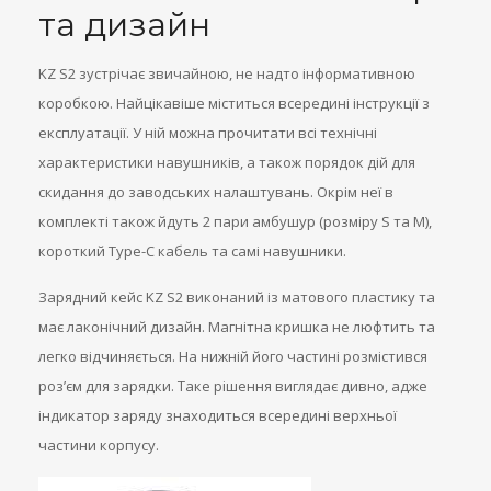
та дизайн
KZ S2 зустрічає звичайною, не надто інформативною
коробкою. Найцікавіше міститься всередині інструкції з
експлуатації. У ній можна прочитати всі технічні
характеристики навушників, а також порядок дій для
скидання до заводських налаштувань. Окрім неї в
комплекті також йдуть 2 пари амбушур (розміру S та M),
короткий Type-C кабель та самі навушники.
Зарядний кейс KZ S2 виконаний із матового пластику та
має лаконічний дизайн. Магнітна кришка не люфтить та
легко відчиняється. На нижній його частині розмістився
роз’єм для зарядки. Таке рішення виглядає дивно, адже
індикатор заряду знаходиться всередині верхньої
частини корпусу.