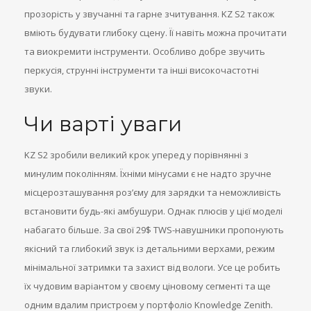
прозорість у звучанні та гарне зчитування. KZ S2 також
вміють будувати глибоку сцену. Її навіть можна прочитати
та виокремити інструменти. Особливо добре звучить
перкусія, струнні інструменти та інші високочастотні
звуки.
Чи варті уваги
KZ S2 зробили великий крок уперед у порівнянні з
минулим поколінням. Їхніми мінусами є не надто зручне
місцерозташування роз’єму для зарядки та неможливість
встановити будь-які амбушури. Однак плюсів у цієї моделі
набагато більше. За свої 29$ TWS-навушники пропонують
якісний та глибокий звук із детальними верхами, режим
мінімальної затримки та захист від вологи. Усе це робить
їх чудовим варіантом у своєму ціновому сегменті та ще
одним вдалим пристроєм у портфоліо Knowledge Zenith.