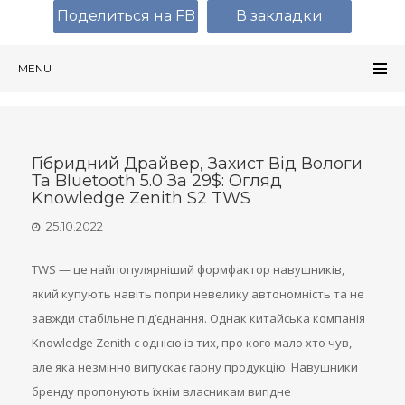
Поделиться на FB
В закладки
MENU
Гібридний Драйвер, Захист Від Вологи
Та Bluetooth 5.0 За 29$: Огляд
Knowledge Zenith S2 TWS
25.10.2022
TWS — це найпопулярніший формфактор навушників,
який купують навіть попри невелику автономність та не
завжди стабільне під’єднання. Однак китайська компанія
Knowledge Zenith є однією із тих, про кого мало хто чув,
але яка незмінно випускає гарну продукцію. Навушники
бренду пропонують їхнім власникам вигідне