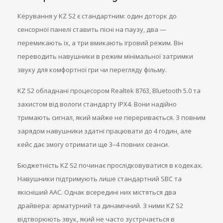
Керування у KZ S2 є стандартним: один доторк до
сенсорної панелі ставить пісні на паузу, два —
перемикають їх, а три вмикають ігровий режим. Він
переводить навушники в режим мінімальної затримки
звуку для комфортної гри чи перегляду фільму.
KZ S2 обладнані процесором Realtek 8763, Bluetooth 5.0 та
захистом від вологи стандарту IPX4. Вони надійно
тримають сигнал, який майже не переривається. З повним
зарядом навушники здатні працювати до 4 годин, але
кейс дає змогу отримати ще 3–4 повних сеанси.
Бюджетність KZ S2 починає прослідковуватися в кодеках.
Навушники підтримують лише стандартний SBC та
якісніший AAC. Однак всередині них містяться два
драйвера: арматурний та динамічний. З ними KZ S2
відтворюють звук, який не часто зустрічається в