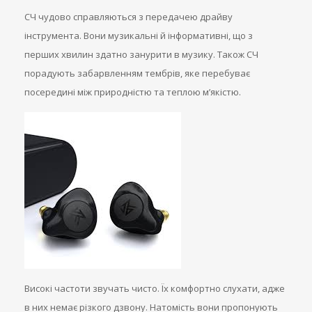
СЧ чудово справляються з передачею драйву
інструмента. Вони музикальні й інформативні, що з
перших хвилин здатно занурити в музику. Також СЧ
порадують забарвленням тембрів, яке перебуває
посередині між природністю та теплою м’якістю.
Високі частоти звучать чисто. Їх комфортно слухати, адже
в них немає різкого дзвону. Натомість вони пропонують