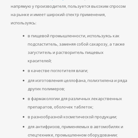
напрямую у производителя, пользуется высоким спросом
на рынке и имеет широкий спектр применения,
используясь:
в пищевой промышленности, используясь как
подсластитель, заменяя собой сахарозу, а также
загуститель и растворитель пищевых
красителей;
в качестве поглотителя влаги;
для изготовления целлофана, полиэтилена и ряда
других полимеров;
в фармакологии для различных лекарственных
препаратов, оболочек таблеток;
в разнообразной косметической продукции;
для антифризов, применяемых в автомобилях и
спецтехнике, промышленном оборудовании;