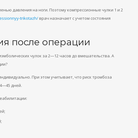
пенью давления на ноги. Поэтому компрессионные чулки 1 и 2
essionnyy-trikotazh/
врач назначает с учетом состояния
ия после операции
мболических чулок за 2—12 часов до вмешательства. А
ции?
индивидуально. При этом учитывает, что риск тромбоза
4—45 дней.
реабилитации:
ей;
;