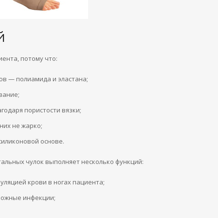
й
ента, потому что:
ов — полиамида и эластана;
вание;
годаря пористости вязки;
них не жарко;
силиконовой основе.
тальных чулок выполняет несколько функций:
уляцией крови в ногах пациента;
кожные инфекции;