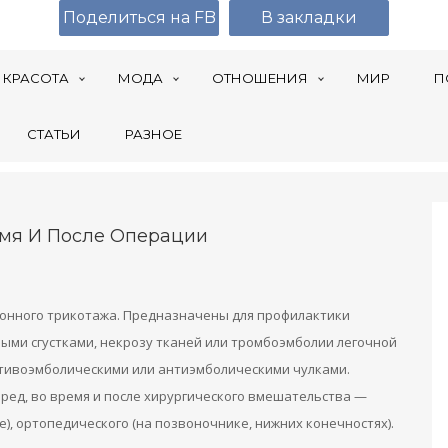
Поделиться на FB
В закладки
КРАСОТА
МОДА
ОТНОШЕНИЯ
МИР
П
СТАТЬИ
РАЗНОЕ
емя И После Операции
ионного трикотажа. Предназначены для профилактики
ыми сгустками, некрозу тканей или тромбоэмболии легочной
отивоэмболическими или антиэмболическими чулками.
ред, во время и после хирургического вмешательства —
е), ортопедического (на позвоночнике, нижних конечностях).