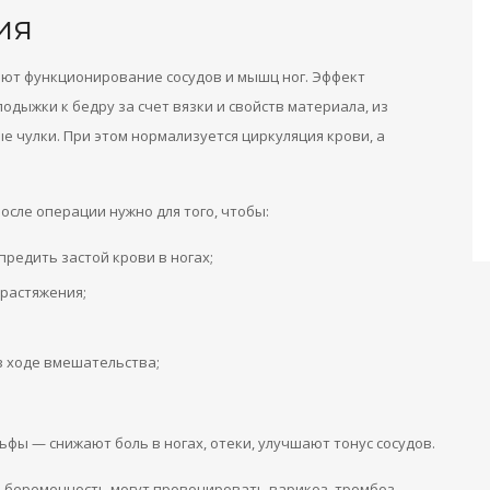
ия
ют функционирование сосудов и мышц ног. Эффект
одыжки к бедру за счет вязки и свойств материала, из
 чулки. При этом нормализуется циркуляция крови, а
осле операции нужно для того, чтобы:
предить застой крови в ногах;
 растяжения;
в ходе вмешательства;
фы — снижают боль в ногах, отеки, улучшают тонус сосудов.
, беременность могут провоцировать варикоз, тромбоз,