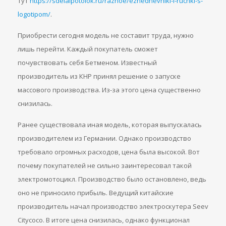
тут
https://sdelaipotolok.ru/raznoe/ezhednevniki-i-ruchki-s-
logotipom/
.
Приобрести сегодня модель не составит труда, нужно
лишь перейти. Каждый покупатель сможет
почувствовать себя Бетменом. Известный
производитель из КНР принял решение о запуске
массового производства. Из-за этого цена существенно
снизилась.
Ранее существовала иная модель, которая выпускалась
производителем из Германии. Однако производство
требовало огромных расходов, цена была высокой. Вот
почему покупателей не сильно заинтересовал такой
электромотоцикл. Производство было остановлено, ведь
оно не приносило прибыль. Ведущий китайские
производитель начал производство электроскутера Seev
Citycoco. В итоге цена снизилась, однако функционал