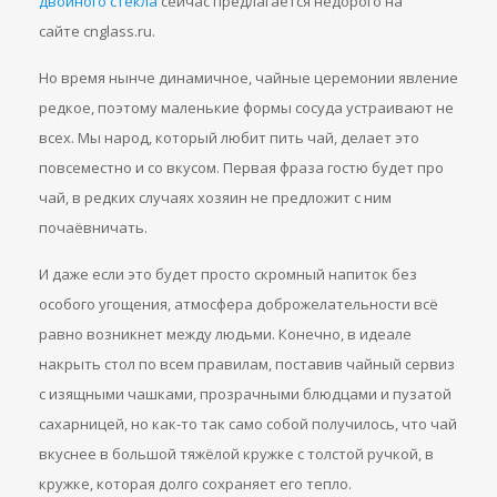
двойного стекла
сейчас предлагается недорого на
сайте cnglass.ru.
Но время нынче динамичное, чайные церемонии явление
редкое, поэтому маленькие формы сосуда устраивают не
всех. Мы народ, который любит пить чай, делает это
повсеместно и со вкусом. Первая фраза гостю будет про
чай, в редких случаях хозяин не предложит с ним
почаёвничать.
И даже если это будет просто скромный напиток без
особого угощения, атмосфера доброжелательности всё
равно возникнет между людьми. Конечно, в идеале
накрыть стол по всем правилам, поставив чайный сервиз
с изящными чашками, прозрачными блюдцами и пузатой
сахарницей, но как-то так само собой получилось, что чай
вкуснее в большой тяжёлой кружке с толстой ручкой, в
кружке, которая долго сохраняет его тепло.