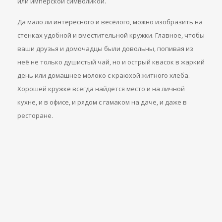
или имперской символикой.
Да мало ли интересного и весёлого, можно изобразить на
стенках удобной и вместительной кружки. Главное, чтобы
ваши друзья и домочадцы были довольны, попивая из
неё не только душистый чай, но и острый квасок в жаркий
день или домашнее молоко с краюхой житного хлеба.
Хорошей кружке всегда найдётся место и на личной
кухне, и в офисе, и рядом с гамаком на даче, и даже в
ресторане.