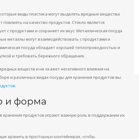
некоторые виды пластика могут выделять вредные вещества
т повлиять на качество продуктов. Стекло является
т с продуктами и сохраняет их вкус. Металлическая посуда
рые металлы могут взаимодействовать с продуктами и
рамическая посуда обладает хорошей теплопроводностью и
рупкой и требовать бережного обращения.
 вредных веществ и не окажет негативного влияния на
боре и различных видах посуды для хранения продуктов вы
одуктов
.
 и форма
я хранения продуктов играют важную роль в поддержании их
учше хранить в просторных контейнерах, чтобы