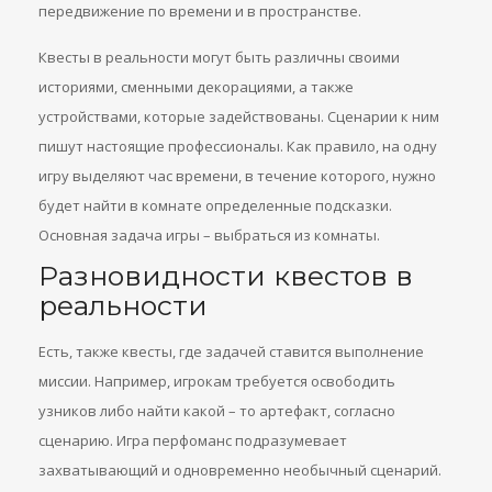
передвижение по времени и в пространстве.
Квесты в реальности могут быть различны своими
историями, сменными декорациями, а также
устройствами, которые задействованы. Сценарии к ним
пишут настоящие профессионалы. Как правило, на одну
игру выделяют час времени, в течение которого, нужно
будет найти в комнате определенные подсказки.
Основная задача игры – выбраться из комнаты.
Разновидности квестов в
реальности
Есть, также квесты, где задачей ставится выполнение
миссии. Например, игрокам требуется освободить
узников либо найти какой – то артефакт, согласно
сценарию. Игра перфоманс подразумевает
захватывающий и одновременно необычный сценарий.