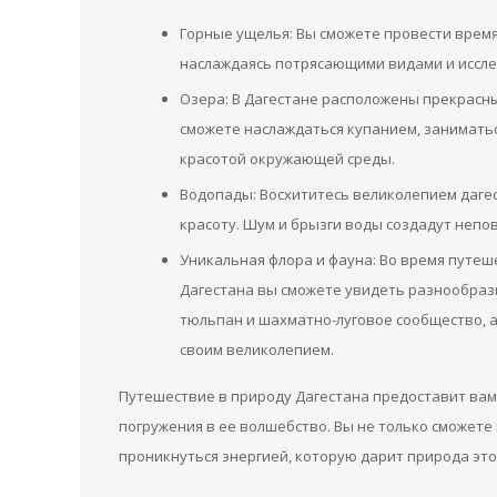
Горные ущелья: Вы сможете провести врем
наслаждаясь потрясающими видами и иссле
Озера: В Дагестане расположены прекрасны
сможете наслаждаться купанием, заниматьс
красотой окружающей среды.
Водопады: Восхититесь великолепием дагес
красоту. Шум и брызги воды создадут неп
Уникальная флора и фауна: Во время путе
Дагестана вы сможете увидеть разнообразн
тюльпан и шахматно-луговое сообщество, 
своим великолепием.
Путешествие в природу Дагестана предоставит вам
погружения в ее волшебство. Вы не только сможете
проникнуться энергией, которую дарит природа это