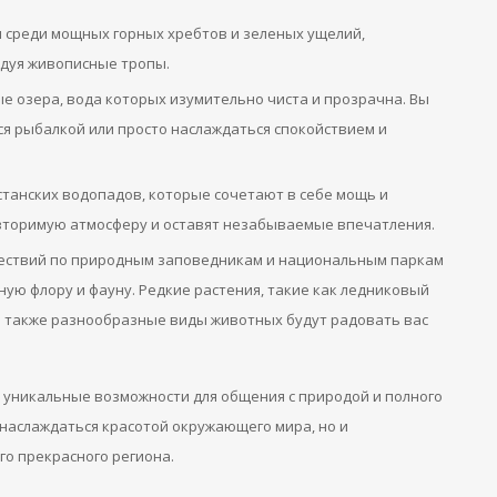
я среди мощных горных хребтов и зеленых ущелий,
дуя живописные тропы.
е озера, вода которых изумительно чиста и прозрачна. Вы
я рыбалкой или просто наслаждаться спокойствием и
танских водопадов, которые сочетают в себе мощь и
овторимую атмосферу и оставят незабываемые впечатления.
шествий по природным заповедникам и национальным паркам
ую флору и фауну. Редкие растения, такие как ледниковый
а также разнообразные виды животных будут радовать вас
 уникальные возможности для общения с природой и полного
 наслаждаться красотой окружающего мира, но и
го прекрасного региона.