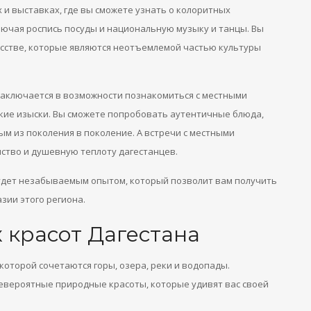
и выставках, где вы сможете узнать о колоритных
лючая роспись посуды и национальную музыку и танцы. Вы
усстве, которые являются неотъемлемой частью культуры
заключается в возможности познакомиться с местными
кие изыски. Вы сможете попробовать аутентичные блюда,
м из поколения в поколение. А встречи с местными
мство и душевную теплоту дагестанцев.
удет незабываемым опытом, который позволит вам получить
зии этого региона.
 красот Дагестана
которой сочетаются горы, озера, реки и водопады.
евероятные природные красоты, которые удивят вас своей