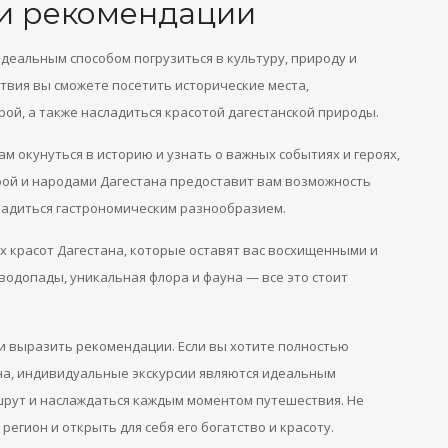
 и рекомендации
деальным способом погрузиться в культуру, природу и
ствия вы сможете посетить исторические места,
рой, а также насладиться красотой дагестанской природы.
м окунуться в историю и узнать о важных событиях и героях,
урой и народами Дагестана предоставит вам возможность
ладиться гастрономическим разнообразием.
х красот Дагестана, которые оставят вас восхищенными и
 водопады, уникальная флора и фауна — все это стоит
 и выразить рекомендации. Если вы хотите полностью
ана, индивидуальные экскурсии являются идеальным
шрут и наслаждаться каждым моментом путешествия. Не
егион и открыть для себя его богатство и красоту.