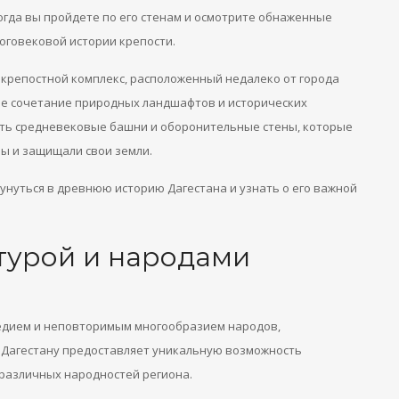
когда вы пройдете по его стенам и осмотрите обнаженные
оговековой истории крепости.
крепостной комплекс, расположенный недалеко от города
ое сочетание природных ландшафтов и исторических
еть средневековые башни и оборонительные стены, которые
ны и защищали свои земли.
унуться в древнюю историю Дагестана и узнать о его важной
турой и народами
ледием и неповторимым многообразием народов,
 Дагестану предоставляет уникальную возможность
различных народностей региона.