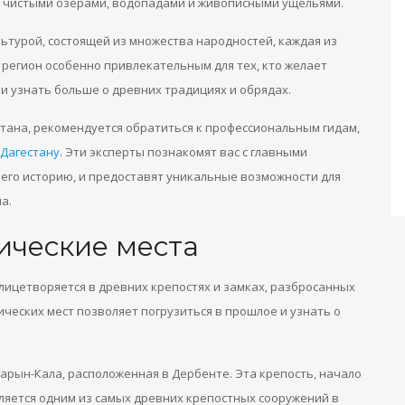
, чистыми озерами, водопадами и живописными ущельями.
льтурой, состоящей из множества народностей, каждая из
 регион особенно привлекательным для тех, кто желает
и узнать больше о древних традициях и обрядах.
стана, рекомендуется обратиться к профессиональным гидам,
 Дагестану
. Эти эксперты познакомят вас с главными
 его историю, и предоставят уникальные возможности для
а.
ические места
олицетворяется в древних крепостях и замках, разбросанных
ических мест позволяет погрузиться в прошлое и узнать о
арын-Кала, расположенная в Дербенте. Эта крепость, начало
является одним из самых древних крепостных сооружений в