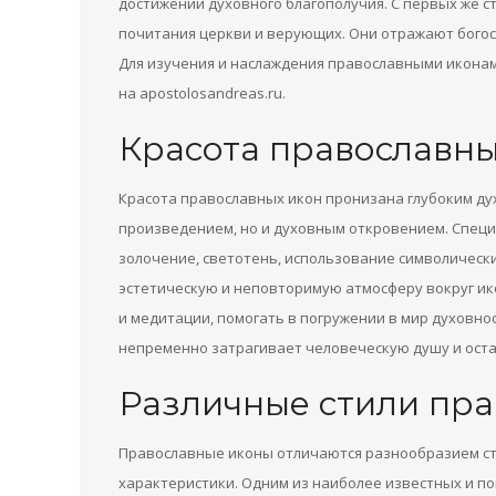
достижении духовного благополучия. С первых же с
почитания церкви и верующих. Они отражают богос
Для изучения и наслаждения православными икона
на apostolosandreas.ru.
Красота православны
Красота православных икон пронизана глубоким ду
произведением, но и духовным откровением. Специ
золочение, светотень, использование символическ
эстетическую и неповторимую атмосферу вокруг ик
и медитации, помогать в погружении в мир духовно
непременно затрагивает человеческую душу и ост
Различные стили пра
Православные иконы отличаются разнообразием сти
характеристики. Одним из наиболее известных и по