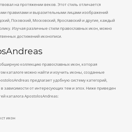
твовал на протяжении веков. Этот стиль отличается
ными правилами и выразительными лицами изображений
дский, Псковский, Московский, Ярославский и другие, каждый
олику. Изучая различные стили православных икон, можно
ственных достижений иконописи.
osAndreas
й обширную коллекцию православных икон, которая
этом каталоге можно найти и изучить иконы, созданные
ostolosAndreas предлагает удобную систему категорий,
 в зависимости от интересующих тем и эпох. Ниже приведен
ей каталога ApostolosAndreas:
кст икон