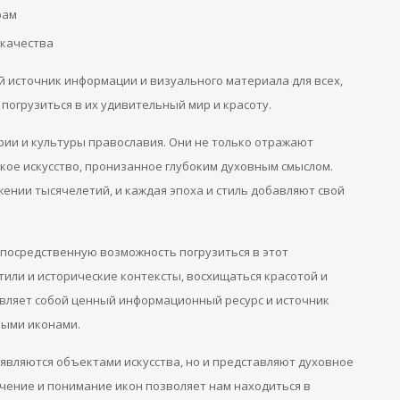
рам
 качества
й источник информации и визуального материала для всех,
погрузиться в их удивительный мир и красоту.
ии и культуры православия. Они не только отражают
икое искусство, пронизанное глубоким духовным смыслом.
ении тысячелетий, и каждая эпоха и стиль добавляют свой
епосредственную возможность погрузиться в этот
или и исторические контексты, восхищаться красотой и
авляет собой ценный информационный ресурс и источник
ными иконами.
являются объектами искусства, но и представляют духовное
чение и понимание икон позволяет нам находиться в