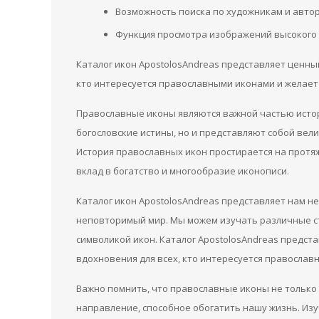
Возможность поиска по художникам и авто
Функция просмотра изображений высокого
Каталог икон ApostolosAndreas представляет ценны
кто интересуется православными иконами и желает 
Православные иконы являются важной частью истор
богословские истины, но и представляют собой вел
История православных икон простирается на протяж
вклад в богатство и многообразие иконописи.
Каталог икон ApostolosAndreas представляет нам н
неповторимый мир. Мы можем изучать различные ст
символикой икон. Каталог ApostolosAndreas предст
вдохновения для всех, кто интересуется православ
Важно помнить, что православные иконы не только 
направление, способное обогатить нашу жизнь. Изу