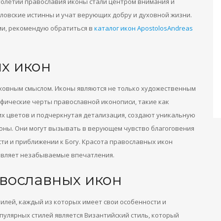
толетий православия иконы стали центром внимания и
ловские истинны и учат верующих добру и духовной жизни.
ми, рекомендую обратиться в
каталог икон ApostolosAndreas
х икон
ховным смыслом. Иконы являются не только художественным
фические черты православной иконописи, такие как
их цветов и подчеркнутая детализация, создают уникальную
оны. Они могут вызывать в верующем чувство благоговения
сти и приближении к Богу. Красота православных икон
авляет незабываемые впечатления.
вославных икон
лей, каждый из которых имеет свои особенности и
пулярных стилей является Византийский стиль, который