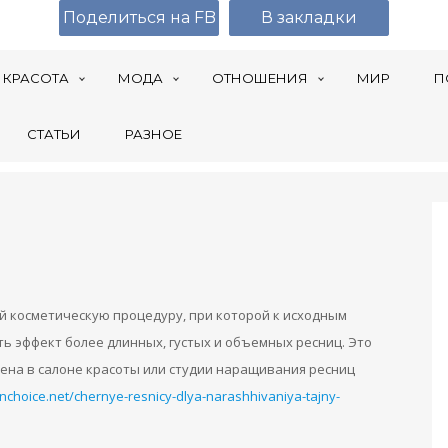
Поделиться на FB
В закладки
КРАСОТА
МОДА
ОТНОШЕНИЯ
МИР
П
СТАТЬИ
РАЗНОЕ
 косметическую процедуру, при которой к исходным
ь эффект более длинных, густых и объемных ресниц. Это
ена в салоне красоты или студии наращивания ресниц
nchoice.net/chernye-resnicy-dlya-narashhivaniya-tajny-