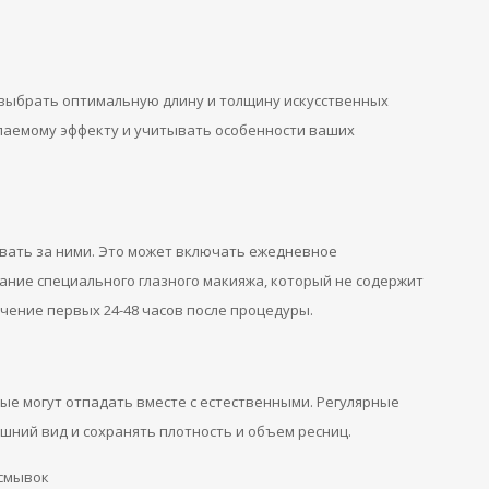
 выбрать оптимальную длину и толщину искусственных
лаемому эффекту и учитывать особенности ваших
вать за ними. Это может включать ежедневное
ание специального глазного макияжа, который не содержит
ечение первых 24-48 часов после процедуры.
ые могут отпадать вместе с естественными. Регулярные
ний вид и сохранять плотность и объем ресниц.
 смывок