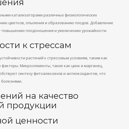
шения
ажными катализаторами различных физиологических
анию цветков, опыления и образованию плодов. Добавление
ет повышению плодоношения и увеличению урожайности.
сти к стрессам
стойчивости растений к стрессовым условиям, таким как
е факторы. Микроэлементы, такие как цинк и марганец,
бствуют синтезу фитоалексинов и антиоксидантов, что
 болезнями.
ений на качество
й продукции
ной ценности