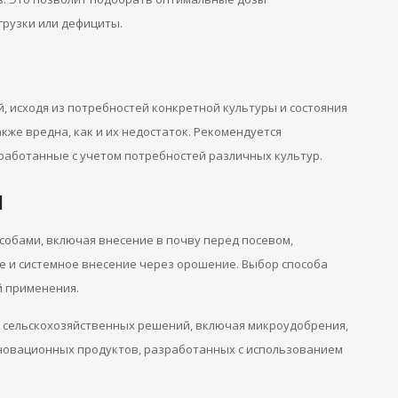
рузки или дефициты.
, исходя из потребностей конкретной культуры и состояния
же вредна, как и их недостаток. Рекомендуется
работанные с учетом потребностей различных культур.
я
обами, включая внесение в почву перед посевом,
е и системное внесение через орошение. Выбор способа
й применения.
м сельскохозяйственных решений, включая микроудобрения,
нновационных продуктов, разработанных с использованием