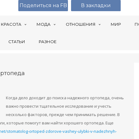
Поделиться на FB
В закладки
КРАСОТА
МОДА
ОТНОШЕНИЯ
МИР
П
СТАТЬИ
РАЗНОЕ
Ортопеда
Когда дело доходит до поиска надежного ортопеда, очень
важно провести тщательное исследование и учесть
несколько факторов, прежде чем принимать решение. В
ги, которые помогут вам найти хорошего ортопеда. Еще
.net/stomatolog-ortoped-zdorove-vashey-ulybki-v-nadezhnyh-