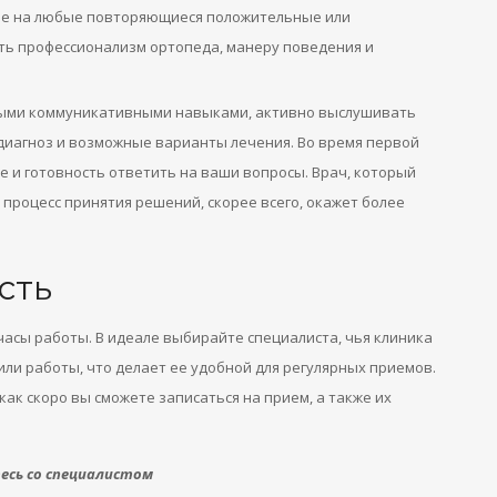
е на любые повторяющиеся положительные или
ь профессионализм ортопеда, манеру поведения и
ыми коммуникативными навыками, активно выслушивать
диагноз и возможные варианты лечения. Во время первой
е и готовность ответить на ваши вопросы. Врач, который
 процесс принятия решений, скорее всего, окажет более
сть
асы работы. В идеале выбирайте специалиста, чья клиника
или работы, что делает ее удобной для регулярных приемов.
 как скоро вы сможете записаться на прием, а также их
сь со специалистом