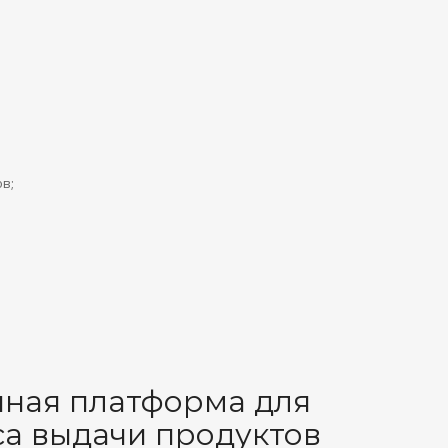
в;
онная платформа для
а выдачи продуктов