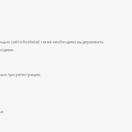
ощью сайта RosRetail также необходимо выдерживать
ходимо:
ые при регистрации;
а;