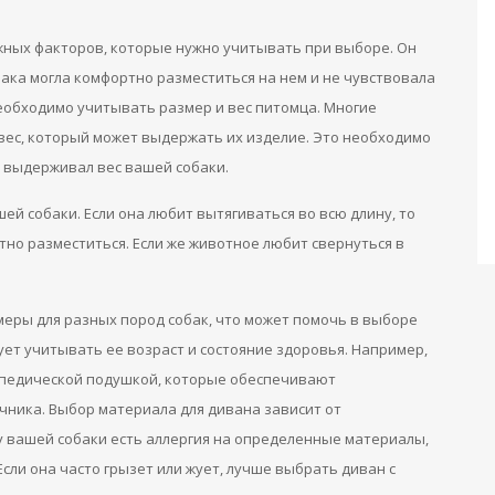
ажных факторов, которые нужно учитывать при выборе. Он
ака могла комфортно разместиться на нем и не чувствовала
еобходимо учитывать размер и вес питомца. Многие
ес, который может выдержать их изделие. Это необходимо
 выдерживал вес вашей собаки.
й собаки. Если она любит вытягиваться во всю длину, то
но разместиться. Если же животное любит свернуться в
еры для разных пород собак, что может помочь в выборе
ует учитывать ее возраст и состояние здоровья. Например,
опедической подушкой, которые обеспечивают
чника. Выбор материала для дивана зависит от
у вашей собаки есть аллергия на определенные материалы,
ли она часто грызет или жует, лучше выбрать диван с