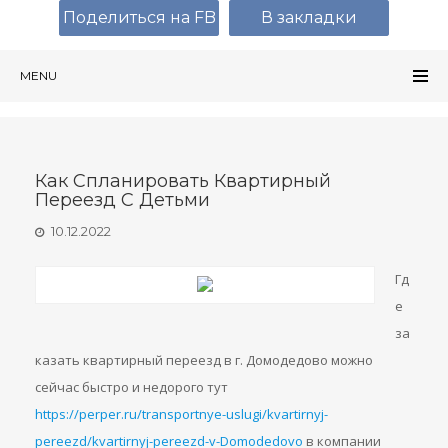
Поделиться на FB
В закладки
MENU
Как Спланировать Квартирный
Переезд С Детьми
10.12.2022
Гд
е
за
казать квартирный переезд в г. Домодедово можно
сейчас быстро и недорого тут
https://perper.ru/transportnye-uslugi/kvartirnyj-
pereezd/kvartirnyj-pereezd-v-Domodedovo
в компании