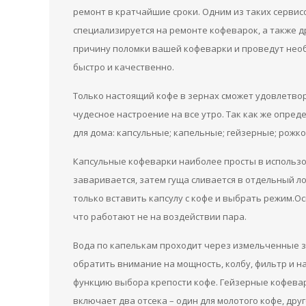
ремонт в кратчайшие сроки. Одним из таких сервисо
специализируется на ремонте кофеварок, а также д
причину поломки вашей кофеварки и проведут не
быстро и качественно.
Только настоящий кофе в зернах сможет удовлетвор
чудесное настроение на все утро. Так как же опре
для дома: капсульные; капельные; гейзерные; рожк
Капсульные кофеварки наиболее просты в использо
заваривается, затем гуща сливается в отдельный ло
только вставить капсулу с кофе и выбрать режим.
что работают не на воздействии пара.
Вода по капелькам проходит через измельченные з
обратить внимание на мощность, колбу, фильтр и н
функцию выбора крепости кофе. Гейзерные кофевар
включает два отсека – один для молотого кофе, дру