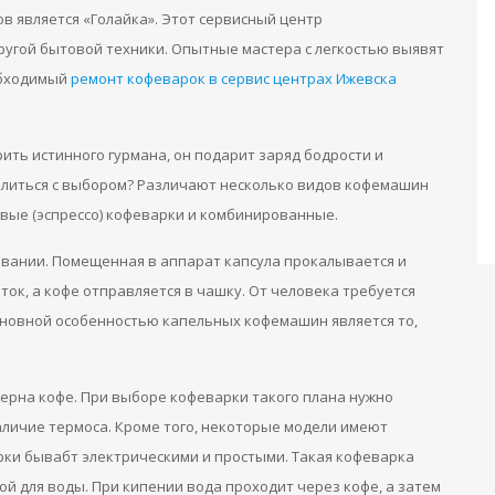
в является «Голайка». Этот сервисный центр
ругой бытовой техники. Опытные мастера с легкостью выявят
обходимый
ремонт кофеварок в сервис центрах Ижевска
ить истинного гурмана, он подарит заряд бодрости и
делиться с выбором? Различают несколько видов кофемашин
овые (эспрессо) кофеварки и комбинированные.
вании. Помещенная в аппарат капсула прокалывается и
ток, а кофе отправляется в чашку. От человека требуется
Основной особенностью капельных кофемашин является то,
ерна кофе. При выборе кофеварки такого плана нужно
аличие термоса. Кроме того, некоторые модели имеют
ки бывабт электрическими и простыми. Такая кофеварка
гой для воды. При кипении вода проходит через кофе, а затем