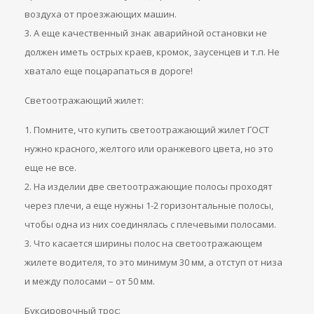
воздуха от проезжающих машин.
3. А еще качественный знак аварийной остановки не
должен иметь острых краев, кромок, заусенцев и т.п. Не
хватало еще поцарапаться в дороге!
Светоотражающий жилет:
1. Помните, что купить светоотражающий жилет ГОСТ
нужно красного, желтого или оранжевого цвета, но это
еще не все.
2. На изделии две светоотражающие полосы проходят
через плечи, а еще нужны 1-2 горизонтальные полосы,
чтобы одна из них соединялась с плечевыми полосами.
3. Что касается ширины полос на светоотражающем
жилете водителя, то это минимум 30 мм, а отступ от низа
и между полосами – от 50 мм.
Буксировочный трос: