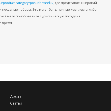
.ru/product-category/posuda/tarelki/
, где представлен широкий
 и посудные наборы. Это могут быть полные комплекты либо
он. Смело приобретайте туристическую посуду из
е время.
Архив
Статьи