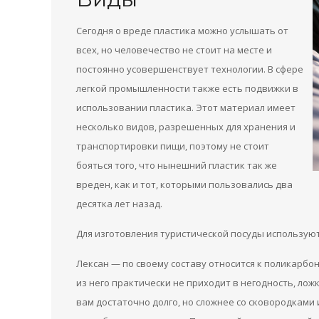
Сегодня о вреде пластика можно услышать от
всех, но человечество не стоит на месте и
постоянно усовершенствует технологии. В сфере
легкой промышленности также есть подвижки в
использовании пластика. Этот материал имеет
несколько видов, разрешенных для хранения и
транспортировки пищи, поэтому не стоит
бояться того, что нынешний пластик так же
вреден, как и тот, которыми пользовались два
десятка лет назад.
Для изготовления туристической посуды используют
Лексан — по своему составу относится к поликарбо
из него практически не приходит в негодность, ложк
вам достаточно долго, но сложнее со сковородками