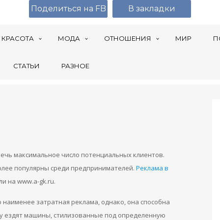
Поделиться на FB
В закладки
КРАСОТА
МОДА
ОТНОШЕНИЯ
МИР
П
СТАТЬИ
РАЗНОЕ
лечь максимальное число потенциальных клиентов.
олее популярны среди предпринимателей.
Реклама в
и на www.a-gk.ru.
о наименее затратная реклама, однако, она способна
оду ездят машины, стилизованные под определенную