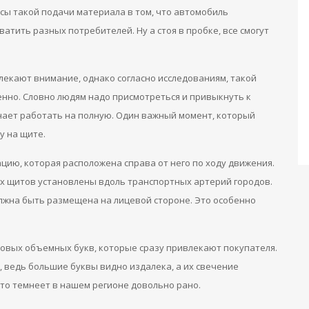
ы такой подачи материала в том, что автомобиль
ватить разных потребителей. Ну а стоя в пробке, все смогут
лекают внимание, однако согласно исследованиям, такой
енно. Словно людям надо присмотреться и привыкнуть к
ает работать на полную. Один важный момент, который
у на щите.
цию, которая расположена справа от него по ходу движения.
их щитов установлены вдоль транспортных артерий городов.
лжна быть размещена на лицевой стороне. Это особенно
овых объемных букв, которые сразу привлекают покупателя.
 ведь большие буквы видно издалека, а их свечение
что темнеет в нашем регионе довольно рано.