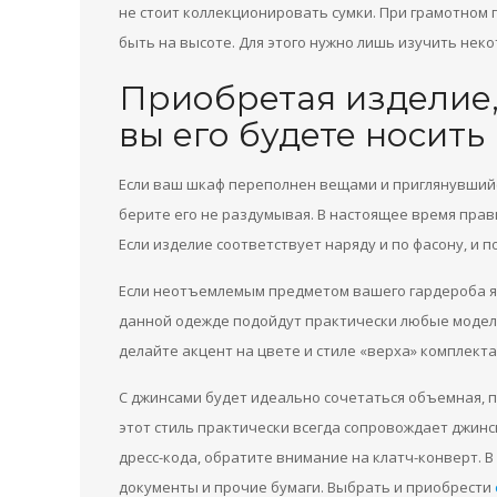
не стоит коллекционировать сумки. При грамотном 
быть на высоте. Для этого нужно лишь изучить нек
Приобретая изделие,
вы его будете носить
Если ваш шкаф переполнен вещами и приглянувшийся
берите его не раздумывая. В настоящее время прав
Если изделие соответствует наряду и по фасону, и по
Если неотъемлемым предметом вашего гардероба яв
данной одежде подойдут практически любые модели 
делайте акцент на цвете и стиле «верха» комплекта,
С джинсами будет идеально сочетаться объемная, п
этот стиль практически всегда сопровождает джинсы
дресс-кода, обратите внимание на клатч-конверт. 
документы и прочие бумаги. Выбрать и приобрести