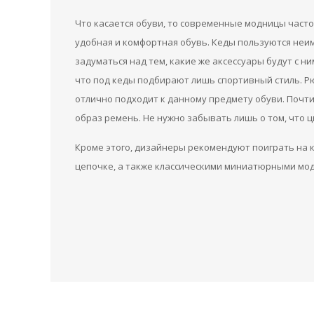
Что касается обуви, то современные модницы част
удобная и комфортная обувь. Кеды пользуются неи
задуматься над тем, какие же аксессуары будут с ни
что под кеды подбирают лишь спортивный стиль. Рю
отлично подходит к данному предмету обуви. Почти
образ ремень. Не нужно забывать лишь о том, что 
Кроме этого, дизайнеры рекомендуют поиграть на к
цепочке, а также классическими миниатюрными мо