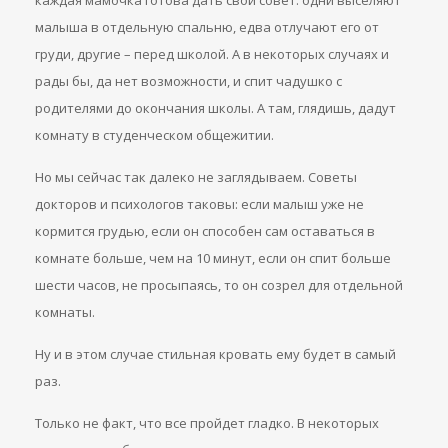
каждая мамочка готова дать свой совет: одни выселяют
малыша в отдельную спальню, едва отлучают его от
груди, другие – перед школой. А в некоторых случаях и
рады бы, да нет возможности, и спит чадушко с
родителями до окончания школы. А там, глядишь, дадут
комнату в студенческом общежитии.
Но мы сейчас так далеко не заглядываем. Советы
докторов и психологов таковы: если малыш уже не
кормится грудью, если он способен сам оставаться в
комнате больше, чем на 10 минут, если он спит больше
шести часов, не просыпаясь, то он созрел для отдельной
комнаты.
Ну и в этом случае стильная кровать ему будет в самый
раз.
Только не факт, что все пройдет гладко. В некоторых