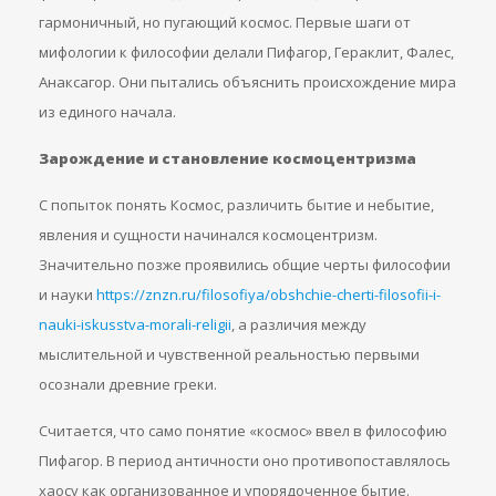
гармоничный, но пугающий космос. Первые шаги от
мифологии к философии делали Пифагор, Гераклит, Фалес,
Анаксагор. Они пытались объяснить происхождение мира
из единого начала.
Зарождение и становление космоцентризма
С попыток понять Космос, различить бытие и небытие,
явления и сущности начинался космоцентризм.
Значительно позже проявились общие черты философии
и науки
https://znzn.ru/filosofiya/obshchie-cherti-filosofii-i-
nauki-iskusstva-morali-religii
, а различия между
мыслительной и чувственной реальностью первыми
осознали древние греки.
Считается, что само понятие «космос» ввел в философию
Пифагор. В период античности оно противопоставлялось
хаосу как организованное и упорядоченное бытие.