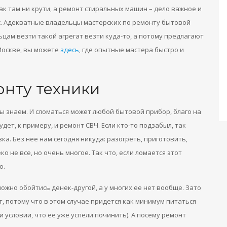
ак там ни крути, а ремонт стиральных машин – дело важное и
вис. Адекватные владельцы мастерских по ремонту бытовой
цам везти такой агрегат везти куда-то, а потому предлагают
 Москве, вы можете
здесь
, где опытные мастера быстро и
онту техники
мы знаем. И сломаться может любой бытовой прибор, благо на
дет, к примеру, и ремонт СВЧ. Если кто-то подзабыл, так
а. Без нее нам сегодня никуда: разогреть, приготовить,
ко не все, но очень многое. Так что, если ломается этот
о.
ожно обойтись денек-другой, а у многих ее нет вообще. Зато
, потому что в этом случае придется как минимум питаться
 условии, что ее уже успели починить). А посему ремонт