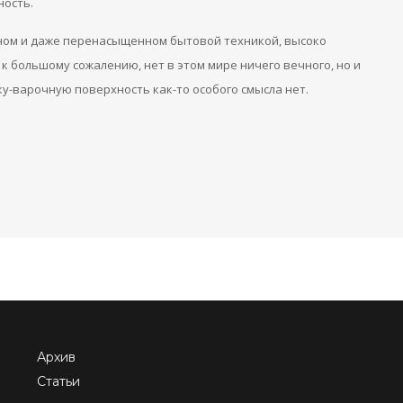
ность.
нном и даже перенасыщенном бытовой техникой, высоко
 к большому сожалению, нет в этом мире ничего вечного, но и
у-варочную поверхность как-то особого смысла нет.
Архив
Статьи