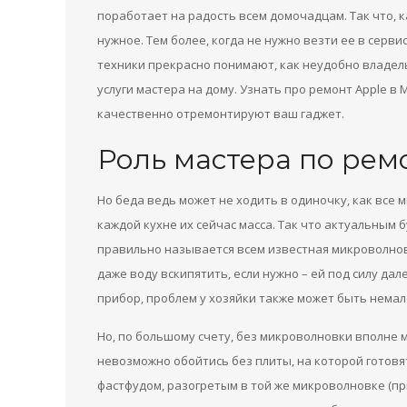
поработает на радость всем домочадцам. Так что, к
нужное. Тем более, когда не нужно везти ее в сер
техники прекрасно понимают, как неудобно владель
услуги мастера на дому. Узнать про ремонт Apple в
качественно отремонтируют ваш гаджет.
Роль мастера по рем
Но беда ведь может не ходить в одиночку, как все 
каждой кухне их сейчас масса. Так что актуальным бу
правильно называется всем известная микроволновк
даже воду вскипятить, если нужно – ей под силу дале
прибор, проблем у хозяйки также может быть немал
Но, по большому счету, без микроволновки вполне м
невозможно обойтись без плиты, на которой готовят
фастфудом, разогретым в той же микроволновке (при