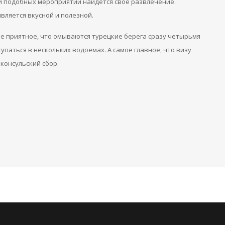
лей подобных мероприятий найдется свое развлечение.
является вкусной и полезной.
мое приятное, что омываются турецкие берега сразу четырьмя
упаться в нескольких водоемах. А самое главное, что визу
консульский сбор.