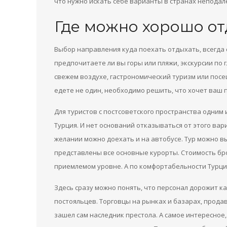
что нужно искать себе варианты в странах неподал
Где можно хорошо от
Выбор направления куда поехать отдыхать, всегда 
предпочитаете ли вы горы или пляжи, экскурсии по
свежем воздухе, гастрономический туризм или посе
едете не один, необходимо решить, что хочет ваш 
Для туристов с постсоветского пространства одним
Турция. И нет оснований отказываться от этого вар
желании можно доехать и на автобусе. Тур можно в
представлены все основные курорты. Стоимость бр
приемлемом уровне. А по комфортабельности Турци
Здесь сразу можно понять, что персонал дорожит 
постояльцев. Торговцы на рынках и базарах, продав
зашел сам наследник престола. А самое интересное