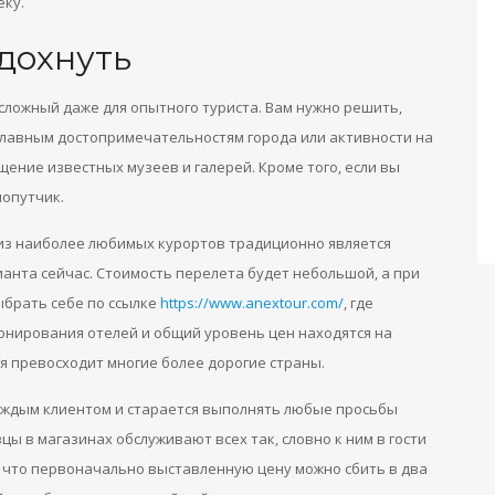
еку.
дохнуть
сложный даже для опытного туриста. Вам нужно решить,
 главным достопримечательностям города или активности на
щение известных музеев и галерей. Кроме того, если вы
попутчик.
 из наиболее любимых курортов традиционно является
ианта сейчас. Стоимость перелета будет небольшой, а при
ыбрать себе по ссылке
https://www.anextour.com/
, где
онирования отелей и общий уровень цен находятся на
я превосходит многие более дорогие страны.
каждым клиентом и старается выполнять любые просьбы
цы в магазинах обслуживают всех так, словно к ним в гости
, что первоначально выставленную цену можно сбить в два