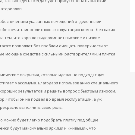
, так как здесь всегда будет присутствовать высокий
материалов.
с обеспечением указанных помещений отделочными
 обеспечить многолетнюю эксплуатацию комнат без каких-
а тем, что хорошо выдерживает высокие и низкие
 также позволяет без проблем очищать поверхности от
ые моющие средства с сильными растворителями, и плитка
мические покрытия, которые идеально подходят для
остигает максимума. Благодаря использованию специального
хороших результатов и решить вопрос с быстрым износом.
р, чтобы он не подвел во время эксплуатации, а уж
прекрасно выполнять свою роль.
то можно будет легко подобрать плитку под общее
тенки будут максимально яркими и «живыми», что