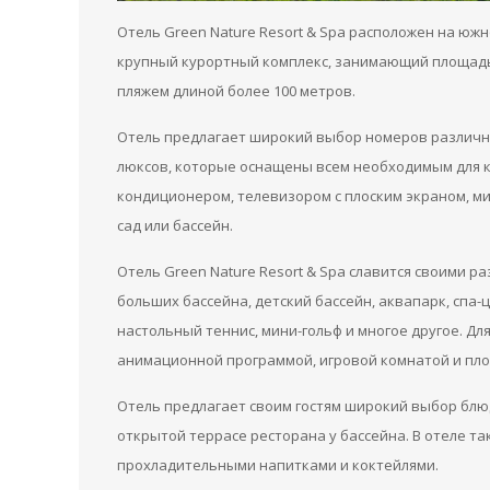
Отель Green Nature Resort & Spa расположен на юж
крупный курортный комплекс, занимающий площадь 
пляжем длиной более 100 метров.
Отель предлагает широкий выбор номеров различн
люксов, которые оснащены всем необходимым для 
кондиционером, телевизором с плоским экраном, ми
сад или бассейн.
Отель Green Nature Resort & Spa славится своими р
больших бассейна, детский бассейн, аквапарк, спа-
настольный теннис, мини-гольф и многое другое. Для
анимационной программой, игровой комнатой и пл
Отель предлагает своим гостям широкий выбор блюд
открытой террасе ресторана у бассейна. В отеле так
прохладительными напитками и коктейлями.