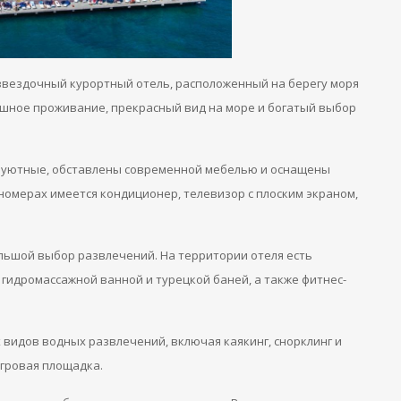
тизвездочный курортный отель, расположенный на берегу моря
кошное проживание, прекрасный вид на море и богатый выбор
 и уютные, обставлены современной мебелью и оснащены
номерах имеется кондиционер, телевизор с плоским экраном,
большой выбор развлечений. На территории отеля есть
 гидромассажной ванной и турецкой баней, а также фитнес-
 видов водных развлечений, включая каякинг, снорклинг и
игровая площадка.