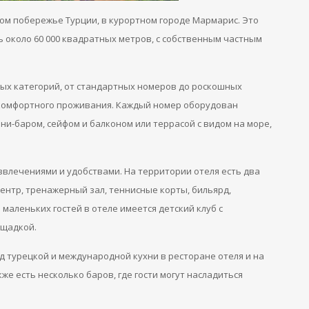
ном побережье Турции, в курортном городе Мармарис. Это
около 60 000 квадратных метров, с собственным частным
ых категорий, от стандартных номеров до роскошных
комфортного проживания. Каждый номер оборудован
ни-баром, сейфом и балконом или террасой с видом на море,
азвлечениями и удобствами. На территории отеля есть два
центр, тренажерный зал, теннисные корты, бильярд,
 маленьких гостей в отеле имеется детский клуб с
ощадкой.
 турецкой и международной кухни в ресторане отеля и на
же есть несколько баров, где гости могут насладиться