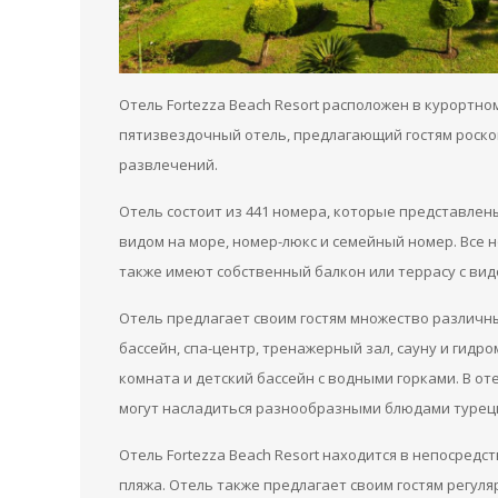
Отель Fortezza Beach Resort расположен в курортн
пятизвездочный отель, предлагающий гостям роско
развлечений.
Отель состоит из 441 номера, которые представлены
видом на море, номер-люкс и семейный номер. Все
также имеют собственный балкон или террасу с видо
Отель предлагает своим гостям множество различны
бассейн, спа-центр, тренажерный зал, сауну и гидро
комната и детский бассейн с водными горками. В оте
могут насладиться разнообразными блюдами турец
Отель Fortezza Beach Resort находится в непосредст
пляжа. Отель также предлагает своим гостям регул