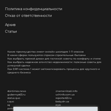
Политика конфиденциальности
Отказ от ответственности
Архив
Статьи
Какие преимущества имеет онлайн школадля 1-11 класcов
В каких сферах пользуются спросом строительные бытовки
Как выбрать прямой диван для гостиной: советы по комфорту и стилю
Как выбрать надежное агентство недвижимости: полезные советы для
успешной сделки
Как ERP-система 1 может автоматизировать процессы для крупного и
среднего бизнеса
dontimes.news
znamenitosti.info
gubernya63.ru
uchinfo.com.ua
status quo
reporter63.ru
s quo
baby.dn.ua
sq
style
polotsk-portal.ru
status quo