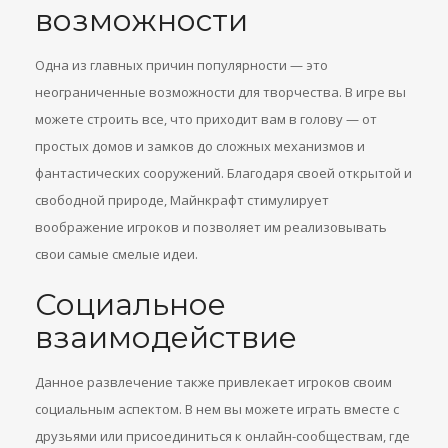
возможности
Одна из главных причин популярности — это
неограниченные возможности для творчества. В игре вы
можете строить все, что приходит вам в голову — от
простых домов и замков до сложных механизмов и
фантастических сооружений. Благодаря своей открытой и
свободной природе, Майнкрафт стимулирует
воображение игроков и позволяет им реализовывать
свои самые смелые идеи.
Социальное
взаимодействие
Данное развлечение также привлекает игроков своим
социальным аспектом. В нем вы можете играть вместе с
друзьями или присоединиться к онлайн-сообществам, где