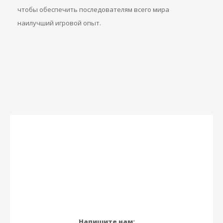
чтобы обеспечить последователям всего мира
наилучший игровой опыт.
Напишите нам: