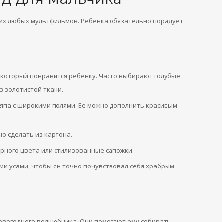
их любых мультфильмов. Ребенка обязательно порадует
 который понравится ребенку. Часто выбирают голубые
з золотистой ткани.
япа с широкими полями. Ее можно дополнить красивым
о сделать из картона.
рного цвета или стилизованные сапожки.
и усами, чтобы он точно почувствовал себя храбрым
овогоднего волшебника. Они помогают ему собирать