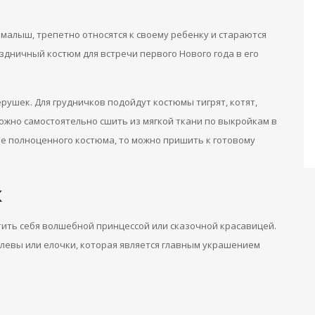
малыш, трепетно относятся к своему ребенку и стараются
здничный костюм для встречи первого Нового года в его
шек. Для грудничков подойдут костюмы тигрят, котят,
можно самостоятельно сшить из мягкой ткани по выкройкам в
ие полноценного костюма, то можно пришить к готовому
к
тить себя волшебной принцессой или сказочной красавицей.
левы или елочки, которая является главным украшением