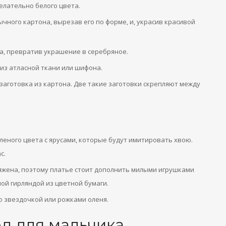
елательно белого цвета.
чного картона, вырезав его по форме, и, украсив красивой
а, превратив украшение в серебряное.
из атласной ткани или шифона.
заготовка из картона. Две такие заготовки скрепляют между
леного цвета с ярусами, которые будут имитировать хвою.
с.
яжена, поэтому платье стоит дополнить милыми игрушками
ой гирляндой из цветной бумаги.
о звездочкой или рожками оленя.
д для мальчика