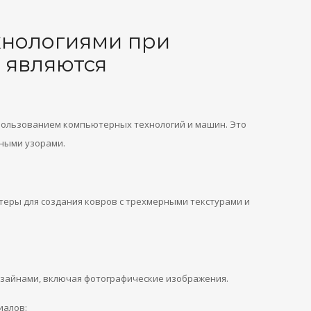
нологиями при
 являются
пользованием компьютерных технологий и машин. Это
чными узорами.
еры для создания ковров с трехмерными текстурами и
изайнами, включая фотографические изображения.
иалов: