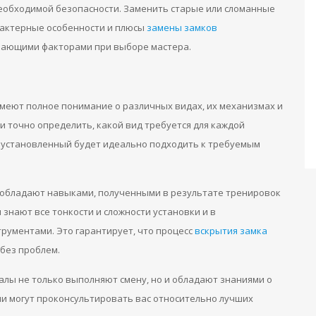
необходимой безопасности. Заменить старые или сломанные
рактерные особенности и плюсы
замены замков
шающими факторами при выборе мастера.
меют полное понимание о различных видах, их механизмах и
 и точно определить, какой вид требуется для каждой
о установленный будет идеально подходить к требуемым
 обладают навыками, полученными в результате тренировок
знают все тонкости и сложности установки и в
ументами. Это гарантирует, что процесс
вскрытия замка
 без проблем.
лы не только выполняют смену, но и обладают знаниями о
ни могут проконсультировать вас относительно лучших