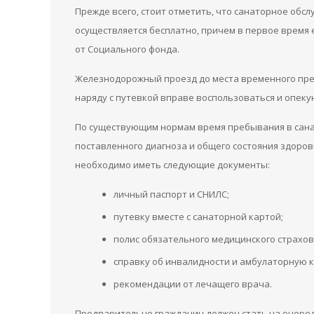
Прежде всего, стоит отметить, что санаторное обс
осуществляется бесплатно, причем в первое время 
от Социального фонда.
Железнодорожный проезд до места временного пре
наряду с путевкой вправе воспользоваться и опеку
По существующим нормам время пребывания в санато
поставленного диагноза и общего состояния здоров
необходимо иметь следующие документы:
личный паспорт и СНИЛС;
путевку вместе с санаторной картой;
полис обязательного медицинского страхов
справку об инвалидности и амбулаторную к
рекомендации от лечащего врача.
Предварительно гражданин должен стать на очеред