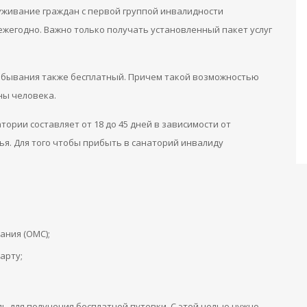
луживание граждан с первой группой инвалидности
ежегодно. Важно только получать установленный пакет услуг
бывания также бесплатный. Причем такой возможностью
ны человека.
рии составляет от 18 до 45 дней в зависимости от
ья. Для того чтобы прибыть в санаторий инвалиду
ания (ОМС);
арту;
ь для получения бесплатной путевки. С этой целью нужно