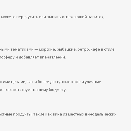
вы можете перекусить или выпить освежающий напиток,
ными тематиками — морские, рыбацкие, ретро, кафе в стиле
тмосферу и добавляет впечатлений.
окими ценами, так и более доступные кафе и уличные
ое соответствует вашему бюджету.
стные продукты, такие как вина из местных винодельческих