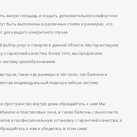
ить жилую площадь и создать дополнительное комфортное
гут быть выполнены в различных стилях и размерах, что
 для каждого конкретного случая.
 выбор услуг и товаров в данной области. Мы гарантируем
 с гарантией качества. Более того, мы предлагаем
ю систему ценообразования.
кторов, таких как размеры и тип окон, тип балкона и
иентам индивидуальный подход и гибкую систему
ное пространство внутри дома обращайтесь к нам! Мы
бинске и пластиковые окна, а также балконы с выносом по
алов и профессиональную установку с гарантией качества, а
бращайтесь к нам и убедитесь в этом сами!