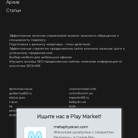
Архив
Статьи
Эффективное лечение стержневой мозоли: важность обращения к
специалисту-подологу
Подготовка к ремонту квартиры - план действий
Эффективные стратегии продвижения сайта клиники: важные шаги к
успешному продвижению
Выбор мебели для небольших офисов
Изучаем основы SEO продвижения сайтов: полезная информация от
агентства SEOLIME
dontimes.news
znamenitosti.info
gubernya63.ru
uchinfo.com.ua
status quo
reporter63.ru
s quo
baby.dn.ua
sq
style
polotsk-portal.ru
status quo
pupilby
freesmi.by
Ищите нас в Play Market!
Привітання з днем народження
жінці
metaphysican.com
Привітання з днем народження
Женская шкатулка с секретом
чоловіку
Бесплатно - в Google Play