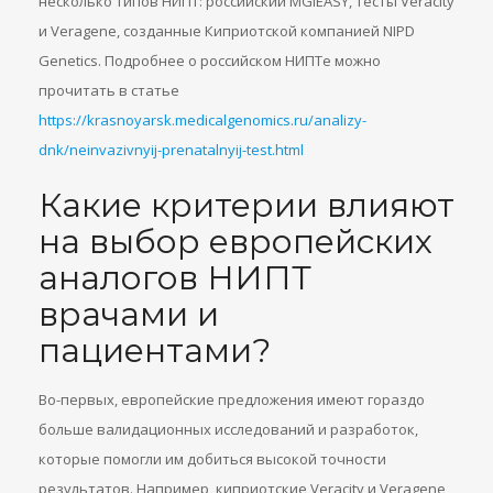
несколько типов НИПТ: российский MGiEASY, тесты Veracity
и Veragene, созданные Киприотской компанией NIPD
Genetics. Подробнее о российском НИПТе можно
прочитать в статье
https://krasnoyarsk.medicalgenomics.ru/analizy-
dnk/neinvazivnyij-prenatalnyij-test.html
Какие критерии влияют
на выбор европейских
аналогов НИПТ
врачами и
пациентами?
Во-первых, европейские предложения имеют гораздо
больше валидационных исследований и разработок,
которые помогли им добиться высокой точности
результатов. Например, киприотские Veracity и Veragene