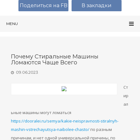
Поделиться на FB
В закладки
MENU
Почему Стиральные Машины
Ломаются Чаще Всего
09.06.2023
Ст
ир
ал
ьные машины могут ломаться
https://dooralei.ru/semya/kakie-neispravnosti-stiralnyh-
mashin-vstrechayutsya-naibolee-chasto/
по разным
причинам, и нет одной универсальной причины, по