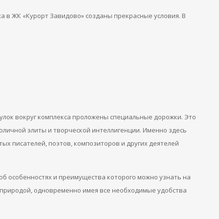
а в ЖК «Курорт Завидово» созданы прекрасные условия. В
гулок вокруг комплекса проложены специальные дорожки. Это
толичной элиты и творческой интеллигенции. Именно здесь
тых писателей, поэтов, композиторов и других деятелей
б особенностях и преимущества которого можно узнать на
я природой, одновременно имея все необходимые удобства