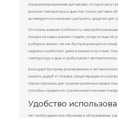
специализированными датчиками, которые могут ре
высокая температура и дым. Как только датчики о
активируется и начинает распылять средство для т
Это очень важная особенность самосрабатывающих 
пожара на самых ранних стадиях, когда он еще не 
и уберечь жизни, так как быстрая реакция на пожа
надежны и работают даже в вашем отсутствии. Он
температуру и дым, и срабатывают автоматически,
Благодаря быстрому реагированию и автоматичес
снизить ущерб от пожара, предотвращая его распро
спроектированы для тушения различных видов пожа
способны справиться с различными классами пожар
Удобство использова
Нет необходимости в обучении и обслуживании, ка