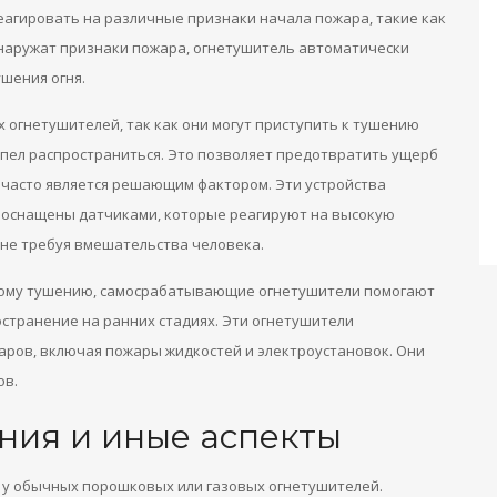
агировать на различные признаки начала пожара, такие как
бнаружат признаки пожара, огнетушитель автоматически
ушения огня.
огнетушителей, так как они могут приступить к тушению
успел распространиться. Это позволяет предотвратить ущерб
р часто является решающим фактором. Эти устройства
и оснащены датчиками, которые реагируют на высокую
 не требуя вмешательства человека.
кому тушению, самосрабатывающие огнетушители помогают
странение на ранних стадиях. Эти огнетушители
ров, включая пожары жидкостей и электроустановок. Они
ов.
ния и иные аспекты
к у обычных порошковых или газовых огнетушителей.