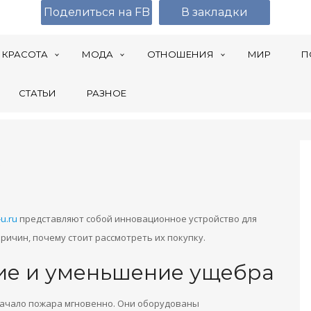
Поделиться на FB
В закладки
КРАСОТА
МОДА
ОТНОШЕНИЯ
МИР
П
СТАТЬИ
РАЗНОЕ
ь
u.ru
представляют собой инновационное устройство для
ричин, почему стоит рассмотреть их покупку.
ие и уменьшение ущебра
ачало пожара мгновенно. Они оборудованы