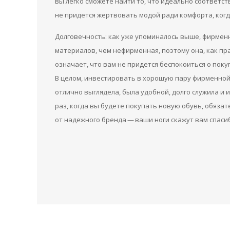
вы легко сможете найти то, что идеально соответст
не придется жертвовать модой ради комфорта, когд
Долговечность: как уже упоминалось выше, фирмен
материалов, чем нефирменная, поэтому она, как пра
означает, что вам не придется беспокоиться о поку
В целом, инвестировать в хорошую пару фирменной 
отлично выглядела, была удобной, долго служила и
раз, когда вы будете покупать новую обувь, обяза
от надежного бренда — ваши ноги скажут вам спаси