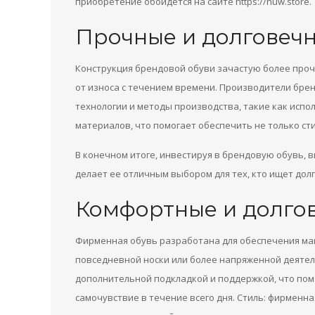
приобретение обойдется на сайте https://nuw.store.
Прочные и долговеч
Конструкция брендовой обуви зачастую более проч
от износа с течением времени. Производители бр
технологии и методы производства, такие как испо
материалов, что помогает обеспечить не только сти
В конечном итоге, инвестируя в брендовую обувь, 
делает ее отличным выбором для тех, кто ищет дол
Комфортные и долго
Фирменная обувь разработана для обеспечения мак
повседневной носки или более напряженной деятель
дополнительной подкладкой и поддержкой, что помо
самочувствие в течение всего дня. Стиль: фирменн