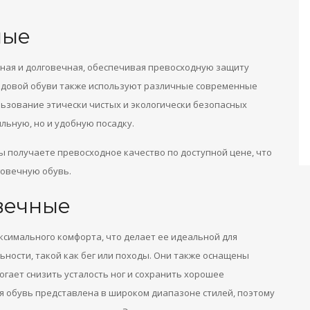
ные
ная и долговечная, обеспечивая превосходную защиту
ендовой обуви также используют различные современные
льзование этически чистых и экологически безопасных
льную, но и удобную посадку.
вы получаете превосходное качество по доступной цене, что
говечную обувь.
вечные
симального комфорта, что делает ее идеальной для
ности, такой как бег или походы. Они также оснащены
гает снизить усталость ног и сохранить хорошее
ая обувь представлена в широком диапазоне стилей, поэтому