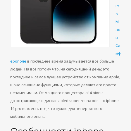
Pr
o
M
ax
в
Си
мф
ерополе
в последнее время задумывается все больше
людей. На все потому что, на сегодняшний день; это
последнее и самое лучшее устройство от компании apple,
и оно оснащено функциями, которые делают его просто
незаменимым. От мощного процессора a14 bionic
до потрясающего дисплея oled super retina xdr — в iphone
14 pro max есть все, что нужно для невероятного
мобильного опыта.