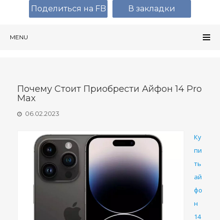
Поделиться на FB
В закладки
MENU
Почему Стоит Приобрести Айфон 14 Pro
Max
06.02.2023
Ку
пи
ть
ай
фо
н
14