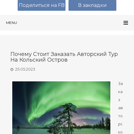
Поделиться на FB
В закладки
MENU
Почему Стоит Заказать Авторский Тур
На Кольский Остров
25.05.2023
За
ка
з
ав
то
рс
ко