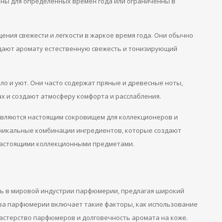
ны для определенных времен года или ограниченны в
ния свежести и легкости в жаркое время года. Они обычно
идают аромату естественную свежесть и тонизирующий
ло и уют. Они часто содержат пряные и древесные ноты,
 и создают атмосферу комфорта и расслабления.
вляются настоящим сокровищем для коллекционеров и
никальные комбинации ингредиентов, которые создают
настоящими коллекционными предметами.
ь в мировой индустрии парфюмерии, предлагая широкий
ва парфюмерии включает такие факторы, как использование
астерство парфюмеров и долговечность аромата на коже.