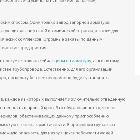
еличивать или уменьшать в системе давление,
оким спросом. Один только завод запорной арматуры
ктующих для нефтяной и химической отрасли, а также для
тических комплексов. Огромные заказы по данным
гические предприятия.
нтересуется какова сейчас
цены на арматуру
, а все потому
ойстве трубопровода. Естественно, для его организации
ра, поскольку без нее невозможно будет установить
тв, каждое из которых выполняет исключительно отведенную
тственность шаровый кран. Это обуславливает то, что он
атериалов, обеспечивающих данному приспособлению
ысокую степень герметичности. В противном случае газ
озможную опасность для находящихся поблизости людей.